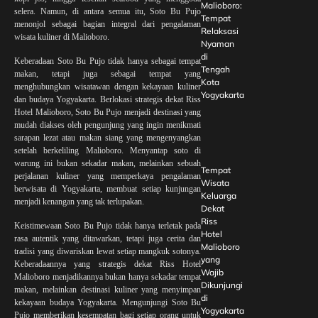
Malioboro:
selera. Namun, di antara semua itu, Soto Bu Pujo
Tempat
menonjol sebagai bagian integral dari pengalaman
Relaksasi
wisata kuliner di Malioboro.
Nyaman
di
Keberadaan Soto Bu Pujo tidak hanya sebagai tempat
Tengah
makan, tetapi juga sebagai tempat yang
Kota
menghubungkan wisatawan dengan kekayaan kuliner
Yogyakarta
dan budaya Yogyakarta. Berlokasi strategis dekat Riss
Hotel Malioboro, Soto Bu Pujo menjadi destinasi yang
mudah diakses oleh pengunjung yang ingin menikmati
sarapan lezat atau makan siang yang mengenyangkan
setelah berkeliling Malioboro. Menyantap soto di
warung ini bukan sekadar makan, melainkan sebuah
Tempat
perjalanan kuliner yang memperkaya pengalaman
Wisata
berwisata di Yogyakarta, membuat setiap kunjungan
Keluarga
menjadi kenangan yang tak terlupakan.
Dekat
Riss
Keistimewaan Soto Bu Pujo tidak hanya terletak pada
Hotel
rasa autentik yang ditawarkan, tetapi juga cerita dan
Malioboro
tradisi yang diwariskan lewat setiap mangkuk sotonya.
yang
Keberadaannya yang strategis dekat Riss Hotel
Wajib
Malioboro menjadikannya bukan hanya sekadar tempat
Dikunjungi
makan, melainkan destinasi kuliner yang menyimpan
di
kekayaan budaya Yogyakarta. Mengunjungi Soto Bu
Yogyakarta
Pujo memberikan kesempatan bagi setiap orang untuk