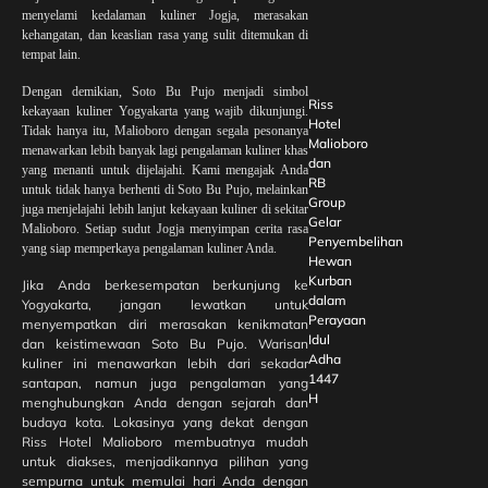
menyelami kedalaman kuliner Jogja, merasakan
kehangatan, dan keaslian rasa yang sulit ditemukan di
tempat lain.
Dengan demikian, Soto Bu Pujo menjadi simbol
Riss
kekayaan kuliner Yogyakarta yang wajib dikunjungi.
Hotel
Tidak hanya itu, Malioboro dengan segala pesonanya
Malioboro
menawarkan lebih banyak lagi pengalaman kuliner khas
dan
yang menanti untuk dijelajahi. Kami mengajak Anda
RB
untuk tidak hanya berhenti di Soto Bu Pujo, melainkan
Group
juga menjelajahi lebih lanjut kekayaan kuliner di sekitar
Gelar
Malioboro. Setiap sudut Jogja menyimpan cerita rasa
Penyembelihan
yang siap memperkaya pengalaman kuliner Anda.
Hewan
Kurban
Jika Anda berkesempatan berkunjung ke
dalam
Yogyakarta, jangan lewatkan untuk
Perayaan
menyempatkan diri merasakan kenikmatan
Idul
dan keistimewaan Soto Bu Pujo. Warisan
Adha
kuliner ini menawarkan lebih dari sekadar
1447
santapan, namun juga pengalaman yang
H
menghubungkan Anda dengan sejarah dan
budaya kota. Lokasinya yang dekat dengan
Riss Hotel Malioboro membuatnya mudah
untuk diakses, menjadikannya pilihan yang
sempurna untuk memulai hari Anda dengan