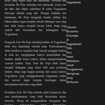
kisah yang begitu kaya dan mendalam. Bermula dari
Yogyakarta
kecintaan Bu Pujo terhadap seni memasak, resep soto
ini lahir dari dapur sederhana di sudut Yogyakarta
beberapa dekade yang lalu. Dengan keahlian dan
ketekunan, Bu Pujo mengolah bumbu pilihan dan
bahan-bahan segar menjadi sebuah hidangan soto yang
kini tidak hanya menjadi favorit lokal, tetapi juga
Liburan
simbol dari keramahan dan kehangatan kota
Bersama
Yogyakarta.
Keluarga
di
Pengaruh Soto Bu Pujo terhadap kuliner di Yogyakarta
Yogyakarta?
tidak bisa dipandang sebelah mata. Keberadaannya
Pilih
telah membawa inspirasi bagi banyak penggiat kuliner
Riss
di kota ini, mengajarkan bahwa keautentikan dan
Hotel
kualitas adalah kunci sukses dalam mempertahankan
Malioboro
warisan kuliner. Kini, Soto Bu Pujo tidak hanya
untuk
menjadi hidangan yang dicari oleh para penikmat
Pengalaman
kuliner, tetapi juga bagian penting dari narasi kuliner
Menginap
Yogyakarta yang menggambarkan bagaimana tradisi
yang
dan inovasi dapat berjalan beriringan dalam
Berkesan
menciptakan kelezatan yang abadi.
Keunikan Soto Bu Pujo terletak pada komposisi dan
cara pembuatannya yang telah diwariskan turun-
temurun. Resep ini mengandalkan kesegaran dan
keaslian bahan-bahan lokal Yogyakarta,