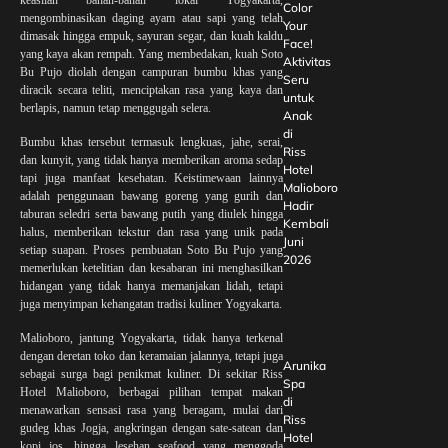
Color
mengombinasikan daging ayam atau sapi yang telah
Your
dimasak hingga empuk, sayuran segar, dan kuah kaldu
Face!
yang kaya akan rempah. Yang membedakan, kuah Soto
Aktivitas
Bu Pujo diolah dengan campuran bumbu khas yang
Seru
diracik secara teliti, menciptakan rasa yang kaya dan
untuk
berlapis, namun tetap menggugah selera.
Anak
di
Bumbu khas tersebut termasuk lengkuas, jahe, serai,
Riss
dan kunyit, yang tidak hanya memberikan aroma sedap
Hotel
tapi juga manfaat kesehatan. Keistimewaan lainnya
Malioboro
adalah penggunaan bawang goreng yang gurih dan
Hadir
taburan seledri serta bawang putih yang diulek hingga
Kembali
halus, memberikan tekstur dan rasa yang unik pada
Juni
setiap suapan. Proses pembuatan Soto Bu Pujo yang
2026
memerlukan ketelitian dan kesabaran ini menghasilkan
hidangan yang tidak hanya memanjakan lidah, tetapi
juga menyimpan kehangatan tradisi kuliner Yogyakarta.
Malioboro, jantung Yogyakarta, tidak hanya terkenal
dengan deretan toko dan keramaian jalannya, tetapi juga
Arunika
sebagai surga bagi penikmat kuliner. Di sekitar Riss
Spa
Hotel Malioboro, berbagai pilihan tempat makan
di
menawarkan sensasi rasa yang beragam, mulai dari
Riss
gudeg khas Jogja, angkringan dengan sate-satean dan
Hotel
kopi jos, hingga lesehan seafood yang menggoda