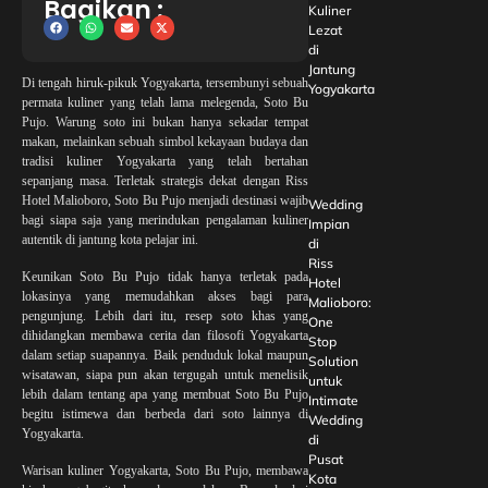
Bagikan :
Kuliner
Lezat
di
Jantung
Di tengah hiruk-pikuk Yogyakarta, tersembunyi sebuah
Yogyakarta
permata kuliner yang telah lama melegenda, Soto Bu
Pujo. Warung soto ini bukan hanya sekadar tempat
makan, melainkan sebuah simbol kekayaan budaya dan
tradisi kuliner Yogyakarta yang telah bertahan
sepanjang masa. Terletak strategis dekat dengan Riss
Hotel Malioboro, Soto Bu Pujo menjadi destinasi wajib
Wedding
bagi siapa saja yang merindukan pengalaman kuliner
Impian
autentik di jantung kota pelajar ini.
di
Riss
Keunikan Soto Bu Pujo tidak hanya terletak pada
Hotel
lokasinya yang memudahkan akses bagi para
Malioboro:
pengunjung. Lebih dari itu, resep soto khas yang
One
dihidangkan membawa cerita dan filosofi Yogyakarta
Stop
dalam setiap suapannya. Baik penduduk lokal maupun
Solution
wisatawan, siapa pun akan tergugah untuk menelisik
untuk
lebih dalam tentang apa yang membuat Soto Bu Pujo
Intimate
begitu istimewa dan berbeda dari soto lainnya di
Wedding
Yogyakarta.
di
Pusat
Warisan kuliner Yogyakarta, Soto Bu Pujo, membawa
Kota