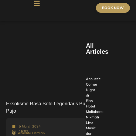
BOOK NOW
All
Articles
Acoustic
Corner
Night
di
Riss
Eksotisme Rasa Soto Legendaris Bu
Hotel
Pujo
Malioboro:
Nikmati
Live
5 March 2024
Music
16:03
Anindita Herdiani
dan