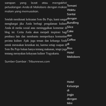
sarapan yang lezat atau mengakhiri
Temani
petualangan Anda di Malioboro dengan makan
Waktu
malam yang memuaskan.
Santai
dengan
Setelah menikmati kelezatan Soto Bu Pujo, kami sangat
Bundling
menghargai jika Anda berbagi pengalaman kuliner
Slice
Anda di media sosial atau meninggalkan komentar di
Cake
blog ini. Cerita Anda akan menjadi inspirasi bagi
dan
pembaca lain dan membantu memperkaya komunitas
Coffee
pecinta kuliner. Ajak juga teman dan keluarga Anda
di
untuk merasakan keunikan ini, karena setiap suapan di
Riss
Soto Bu Pujo bukan hanya tentang makanan, tetapi juga
Hotel
tentang merayakan kekayaan kuliner Yogyakarta.
Malioboro
Sumber Gambar : Tribunnews.com
Hotel
Keluarga
di
Jogja
dengan
Mini