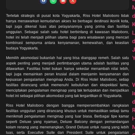
Terletak strategis di pusat kota Yogyakarta, Riss Hotel Malioboro tidak
hanya menawarkan kemudahan akses ke berbagai destinasi ikonik kota,
K
tapi juga dikenal luas atas pelayanannya yang prima dan fasilitas
unggulan. Sebagai salah satu hotel berbintang di kawasan Malioboro,
hotel ini telah menjadi pilihan utama bagi para wisatawan yang mencari
d
kombinasi sempurna antara kenyamanan, kemewahan, dan keaslian
budaya Yogyakarta.
Memilih akomodasi bukanlah hal yang bisa dianggap remeh. Salah satu
aspek penting yang menjadi pertimbangan utama adalah fasilitas yang
ditawarkan. Fasilitas hotel bukan hanya sekedar menambah nilai lebih,
tapi juga memainkan peran krusial dalam menjamin kenyamanan dan
kepuasan pengalaman menginap Anda. Di Riss Hotel Malioboro, setiap
fasilitas dirancang untuk memenuhi kebutuhan dan ekspektasi tamu,
menciptakan pengalaman menginap yang tak terlupakan dan menjadikan
hotel ini sebagai pilihan akomodasi yang tak tergantikan di Yogyakarta.
d
Riss Hotel Malioboro dengan bangga mempersembahkan rangkaian
R
fasilitas unggulan yang dirancang khusus untuk memastikan setiap tamu
menikmati pengalaman menginap yang luar biasa. Berbagai tipe kamar
H
seperti Deluxe yang nyaman, Deluxe Balcony dengan pemandangan
M
kolam renang yang menenangkan, Grand Deluxe untuk ruang yang lebih
luas, serta Executive Suite dan President Suite untuk pengalaman