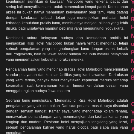
keuntungan signifikan di kawasan Malioboro yang terkenal padat dan
sering kali menyulitkan tamu untuk menemukan tempat parkir. Kemudahan
P
akses ini bukan hanya menambah kenyamanan bagi tamu yang datang
R
dengan kendaraan pribadi, tetapi juga menunjukkan perhatian hotel
terhadap kebutuhan praktis tamu, membuatnya menjadi pilihan yang lebih
H
disukai bagi wisatawan maupun pebisnis yang mengunjungi Yogyakarta.
Kombinasi antara kekayaan budaya dan kemudahan praktis ini
menjadikan Riss Hotel Malioboro bukan hanya tempat menginap, tetapi
sebuah pengalaman yang menghubungkan tamu dengan esensi terbaik
dari Yogyakarta, baik itu lewat aspek budaya maupun melalui pelayanan
yang memperhatikan kebutuhan praktis mereka.
Pengalaman tamu yang menginap di Riss Hotel Malioboro mencerminkan
standar pelayanan dan kualitas fasilitas yang kami tawarkan. Dari ulasan
yang kami terima, banyak tamu menyatakan kepuasan mereka terhadap
keramahan staf, kenyamanan kamar, hingga keindahan desain yang
menggabungkan budaya Jawa modern.
Seorang tamu menuliskan, “Menginap di Riss Hotel Malioboro adalah
C
pengalaman yang tak terlupakan. Dari saat pertama masuk, saya disambut
dengan senyum hangat. Kamar saya, yang menghadap kolam renang,
menawarkan pemandangan yang menenangkan dan fasilitas kamar yang
F
lengkap dan modern. Restoran hotel menyajikan tengkleng yang lezat,
sebuah pengalaman kuliner yang harus dicoba bagi siapa saja yang
A
menginap.”