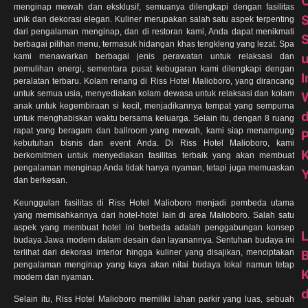
menginap mewah dan eksklusif, semuanya dilengkapi dengan fasilitas
unik dan dekorasi elegan. Kuliner merupakan salah satu aspek terpenting
dari pengalaman menginap, dan di restoran kami, Anda dapat menikmati
S
berbagai pilihan menu, termasuk hidangan khas tengkleng yang lezat. Spa
kami menawarkan berbagai jenis perawatan untuk relaksasi dan
pemulihan energi, sementara pusat kebugaran kami dilengkapi dengan
I
peralatan terbaru. Kolam renang di Riss Hotel Malioboro, yang dirancang
untuk semua usia, menyediakan kolam dewasa untuk relaksasi dan kolam
anak untuk kegembiraan si kecil, menjadikannya tempat yang sempurna
d
untuk menghabiskan waktu bersama keluarga. Selain itu, dengan 8 ruang
rapat yang beragam dan ballroom yang mewah, kami siap menampung
kebutuhan bisnis dan event Anda. Di Riss Hotel Malioboro, kami
berkomitmen untuk menyediakan fasilitas terbaik yang akan membuat
pengalaman menginap Anda tidak hanya nyaman, tetapi juga memuaskan
dan berkesan.
Keunggulan fasilitas di Riss Hotel Malioboro menjadi pembeda utama
yang memisahkannya dari hotel-hotel lain di area Malioboro. Salah satu
aspek yang membuat hotel ini berbeda adalah penggabungan konsep
budaya Jawa modern dalam desain dan layanannya. Sentuhan budaya ini
terlihat dari dekorasi interior hingga kuliner yang disajikan, menciptakan
pengalaman menginap yang kaya akan nilai budaya lokal namun tetap
modern dan nyaman.
d
Selain itu, Riss Hotel Malioboro memiliki lahan parkir yang luas, sebuah