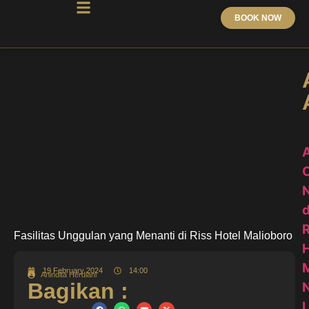
BOOK NOW
N
d
R
Fasilitas Unggulan yang Menanti di Riss Hotel Malioboro
H
M
19 February 2024
14:00
Anindita Herdiani
Bagikan :
N
L