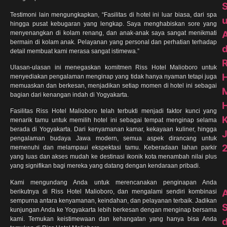
Testimoni lain mengungkapkan, “Fasilitas di hotel ini luar biasa, dari spa
hingga pusat kebugaran yang lengkap. Saya menghabiskan sore yang
menyenangkan di kolam renang, dan anak-anak saya sangat menikmati
bermain di kolam anak. Pelayanan yang personal dan perhatian terhadap
d
detail membuat kami merasa sangat istimewa.”
R
Ulasan-ulasan ini menegaskan komitmen Riss Hotel Malioboro untuk
H
menyediakan pengalaman menginap yang tidak hanya nyaman tetapi juga
memuaskan dan berkesan, menjadikan setiap momen di hotel ini sebagai
bagian dari kenangan indah di Yogyakarta.
H
Fasilitas Riss Hotel Malioboro telah terbukti menjadi faktor kunci yang
menarik tamu untuk memilih hotel ini sebagai tempat menginap selama
berada di Yogyakarta. Dari kenyamanan kamar, kekayaan kuliner, hingga
J
pengalaman budaya Jawa modern, semua aspek dirancang untuk
memenuhi dan melampaui ekspektasi tamu. Keberadaan lahan parkir
yang luas dan akses mudah ke destinasi ikonik kota menambah nilai plus
yang signifikan bagi mereka yang datang dengan kendaraan pribadi.
Kami mengundang Anda untuk merencanakan penginapan Anda
berikutnya di Riss Hotel Malioboro, dan mengalami sendiri kombinasi
sempurna antara kenyamanan, keindahan, dan pelayanan terbaik. Jadikan
kunjungan Anda ke Yogyakarta lebih berkesan dengan menginap bersama
kami. Temukan keistimewaan dan kehangatan yang hanya bisa Anda
d