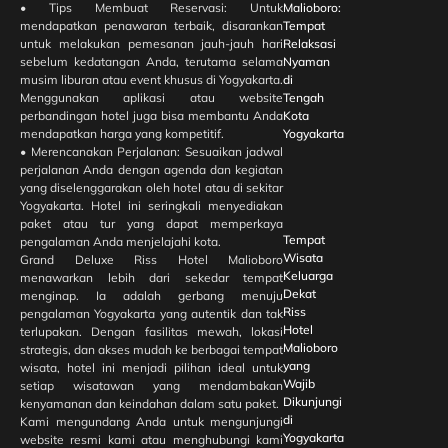
• Tips Membuat Reservasi: Untuk
Malioboro:
mendapatkan penawaran terbaik, disarankan
Tempat
untuk melakukan pemesanan jauh-jauh hari
Relaksasi
sebelum kedatangan Anda, terutama selama
Nyaman
musim liburan atau event khusus di Yogyakarta.
di
Menggunakan aplikasi atau website
Tengah
perbandingan hotel juga bisa membantu Anda
Kota
mendapatkan harga yang kompetitif.
Yogyakarta
• Merencanakan Perjalanan: Sesuaikan jadwal
perjalanan Anda dengan agenda dan kegiatan
yang diselenggarakan oleh hotel atau di sekitar
Yogyakarta. Hotel ini seringkali menyediakan
paket atau tur yang dapat memperkaya
Tempat
pengalaman Anda menjelajahi kota.
Wisata
Grand Deluxe Riss Hotel Malioboro
Keluarga
menawarkan lebih dari sekedar tempat
Dekat
menginap. Ia adalah gerbang menuju
Riss
pengalaman Yogyakarta yang autentik dan tak
Hotel
terlupakan. Dengan fasilitas mewah, lokasi
Malioboro
strategis, dan akses mudah ke berbagai tempat
yang
wisata, hotel ini menjadi pilihan ideal untuk
Wajib
setiap wisatawan yang mendambakan
Dikunjungi
kenyamanan dan keindahan dalam satu paket.
di
Kami mengundang Anda untuk mengunjungi
Yogyakarta
website resmi kami atau menghubungi kami