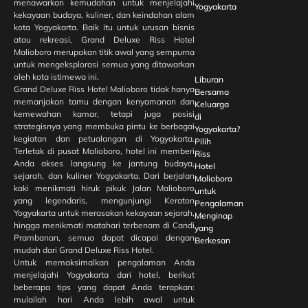
menawarkan kemudahan untuk menjelajahi
Yogyakarta
kekayaan budaya, kuliner, dan keindahan alam
kota Yogyakarta. Baik itu untuk urusan bisnis
atau rekreasi, Grand Deluxe Riss Hotel
Malioboro merupakan titik awal yang sempurna
untuk mengeksplorasi semua yang ditawarkan
oleh kota istimewa ini.
Liburan
Grand Deluxe Riss Hotel Malioboro tidak hanya
Bersama
memanjakan tamu dengan kenyamanan dan
Keluarga
kemewahan kamar, tetapi juga posisi
di
strategisnya yang membuka pintu ke berbagai
Yogyakarta?
kegiatan dan petualangan di Yogyakarta.
Pilih
Terletak di pusat Malioboro, hotel ini memberi
Riss
Anda akses langsung ke jantung budaya,
Hotel
sejarah, dan kuliner Yogyakarta. Dari berjalan
Malioboro
kaki menikmati hiruk pikuk Jalan Malioboro
untuk
yang legendaris, mengunjungi Keraton
Pengalaman
Yogyakarta untuk merasakan kekayaan sejarah,
Menginap
hingga menikmati matahari terbenam di Candi
yang
Prambanan, semua dapat dicapai dengan
Berkesan
mudah dari Grand Deluxe Riss Hotel.
Untuk memaksimalkan pengalaman Anda
menjelajahi Yogyakarta dari hotel, berikut
beberapa tips yang dapat Anda terapkan:
mulailah hari Anda lebih awal untuk