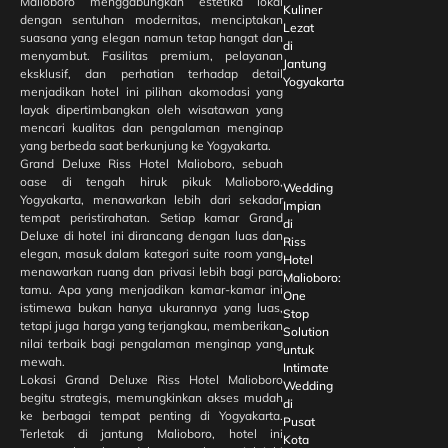
Malioboro menggabungkan estetika lokal
Kuliner
dengan sentuhan modernitas, menciptakan
Lezat
suasana yang elegan namun tetap hangat dan
di
menyambut. Fasilitas premium, pelayanan
Jantung
eksklusif, dan perhatian terhadap detail
Yogyakarta
menjadikan hotel ini pilihan akomodasi yang
layak dipertimbangkan oleh wisatawan yang
mencari kualitas dan pengalaman menginap
yang berbeda saat berkunjung ke Yogyakarta.
Grand Deluxe Riss Hotel Malioboro, sebuah
oase di tengah hiruk pikuk Malioboro,
Wedding
Yogyakarta, menawarkan lebih dari sekadar
Impian
tempat peristirahatan. Setiap kamar Grand
di
Deluxe di hotel ini dirancang dengan luas dan
Riss
elegan, masuk dalam kategori suite room yang
Hotel
menawarkan ruang dan privasi lebih bagi para
Malioboro:
tamu. Apa yang menjadikan kamar-kamar ini
One
istimewa bukan hanya ukurannya yang luas,
Stop
tetapi juga harga yang terjangkau, memberikan
Solution
nilai terbaik bagi pengalaman menginap yang
untuk
mewah.
Intimate
Lokasi Grand Deluxe Riss Hotel Malioboro
Wedding
begitu strategis, memungkinkan akses mudah
di
ke berbagai tempat penting di Yogyakarta.
Pusat
Terletak di jantung Malioboro, hotel ini
Kota