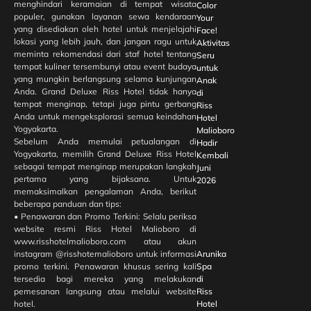
menghindari keramaian di tempat wisata
Color
populer, gunakan layanan sewa kendaraan
Your
yang disediakan oleh hotel untuk menjelajahi
Face!
lokasi yang lebih jauh, dan jangan ragu untuk
Aktivitas
meminta rekomendasi dari staf hotel tentang
Seru
tempat kuliner tersembunyi atau event budaya
untuk
yang mungkin berlangsung selama kunjungan
Anak
Anda. Grand Deluxe Riss Hotel tidak hanya
di
tempat menginap, tetapi juga pintu gerbang
Riss
Anda untuk mengeksplorasi semua keindahan
Hotel
Yogyakarta.
Malioboro
Sebelum Anda memulai petualangan di
Hadir
Yogyakarta, memilih Grand Deluxe Riss Hotel
Kembali
sebagai tempat menginap merupakan langkah
Juni
pertama yang bijaksana. Untuk
2026
memaksimalkan pengalaman Anda, berikut
beberapa panduan dan tips:
• Penawaran dan Promo Terkini: Selalu periksa
website resmi Riss Hotel Malioboro di
www.risshotelmalioboro.com atau akun
instagram @risshotemalioboro untuk informasi
Arunika
promo terkini. Penawaran khusus sering kali
Spa
tersedia bagi mereka yang melakukan
di
pemesanan langsung atau melalui website
Riss
hotel.
Hotel