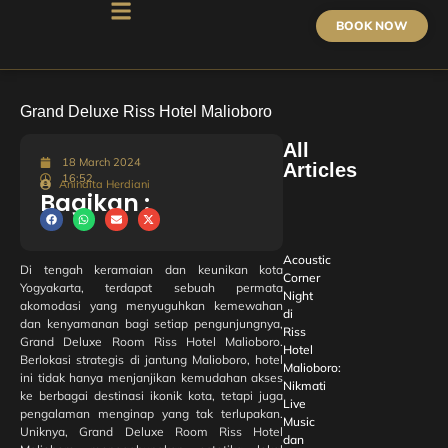
BOOK NOW
Grand Deluxe Riss Hotel Malioboro
All
18 March 2024
Articles
16:52
Anindita Herdiani
Bagikan :
Acoustic
Di tengah keramaian dan keunikan kota
Corner
Yogyakarta, terdapat sebuah permata
Night
akomodasi yang menyuguhkan kemewahan
di
dan kenyamanan bagi setiap pengunjungnya,
Riss
Grand Deluxe Room Riss Hotel Malioboro.
Hotel
Berlokasi strategis di jantung Malioboro, hotel
Malioboro:
ini tidak hanya menjanjikan kemudahan akses
Nikmati
ke berbagai destinasi ikonik kota, tetapi juga
Live
pengalaman menginap yang tak terlupakan.
Music
Uniknya, Grand Deluxe Room Riss Hotel
dan