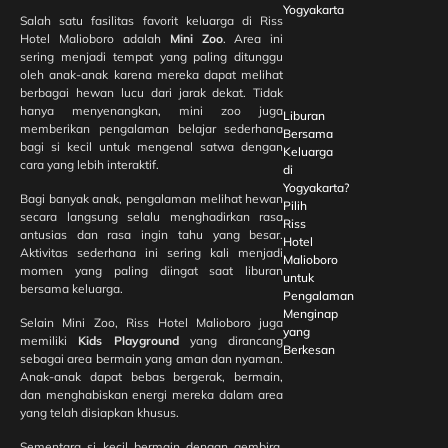
Yogyakarta
Salah satu fasilitas favorit keluarga di Riss
Hotel Malioboro adalah
Mini Zoo
. Area ini
sering menjadi tempat yang paling ditunggu
oleh anak-anak karena mereka dapat melihat
berbagai hewan lucu dari jarak dekat. Tidak
hanya menyenangkan, mini zoo juga
Liburan
memberikan pengalaman belajar sederhana
Bersama
bagi si kecil untuk mengenal satwa dengan
Keluarga
cara yang lebih interaktif.
di
Yogyakarta?
Bagi banyak anak, pengalaman melihat hewan
Pilih
secara langsung selalu menghadirkan rasa
Riss
antusias dan rasa ingin tahu yang besar.
Hotel
Aktivitas sederhana ini sering kali menjadi
Malioboro
momen yang paling diingat saat liburan
untuk
bersama keluarga.
Pengalaman
Menginap
Selain Mini Zoo, Riss Hotel Malioboro juga
yang
memiliki
Kids Playground
yang dirancang
Berkesan
sebagai area bermain yang aman dan nyaman.
Anak-anak dapat bebas bergerak, bermain,
dan menghabiskan energi mereka dalam area
yang telah disiapkan khusus.
Sementara si kecil bermain dengan gembira,