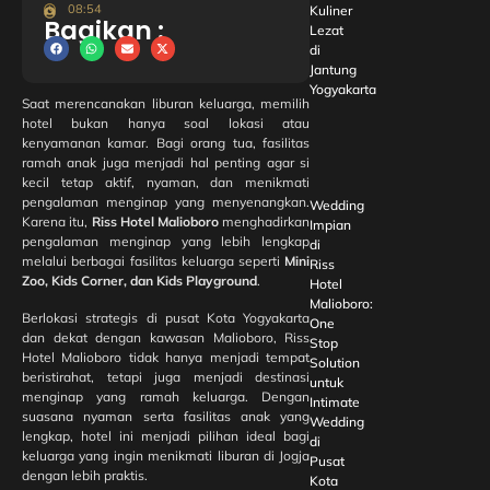
08:54
Kuliner
Bagikan :
Lezat
di
Jantung
Yogyakarta
Saat merencanakan liburan keluarga, memilih
hotel bukan hanya soal lokasi atau
kenyamanan kamar. Bagi orang tua, fasilitas
ramah anak juga menjadi hal penting agar si
kecil tetap aktif, nyaman, dan menikmati
pengalaman menginap yang menyenangkan.
Wedding
Karena itu,
Riss Hotel Malioboro
menghadirkan
Impian
pengalaman menginap yang lebih lengkap
di
melalui berbagai fasilitas keluarga seperti
Mini
Riss
Zoo, Kids Corner, dan Kids Playground
.
Hotel
Malioboro:
Berlokasi strategis di pusat Kota Yogyakarta
One
dan dekat dengan kawasan Malioboro, Riss
Stop
Hotel Malioboro tidak hanya menjadi tempat
Solution
beristirahat, tetapi juga menjadi destinasi
untuk
menginap yang ramah keluarga. Dengan
Intimate
suasana nyaman serta fasilitas anak yang
Wedding
lengkap, hotel ini menjadi pilihan ideal bagi
di
keluarga yang ingin menikmati liburan di Jogja
Pusat
dengan lebih praktis.
Kota