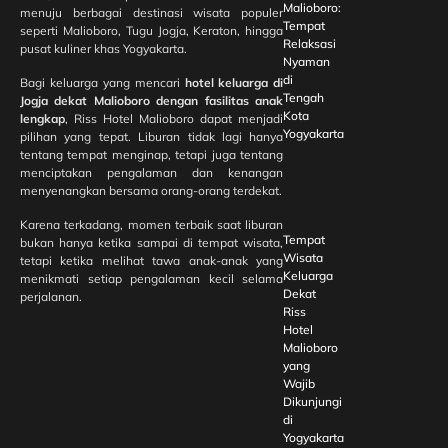
Malioboro:
menuju berbagai destinasi wisata populer
Tempat
seperti Malioboro, Tugu Jogja, Keraton, hingga
Relaksasi
pusat kuliner khas Yogyakarta.
Nyaman
di
Bagi keluarga yang mencari
hotel keluarga di
Tengah
Jogja dekat Malioboro dengan fasilitas anak
Kota
lengkap
, Riss Hotel Malioboro dapat menjadi
Yogyakarta
pilihan yang tepat. Liburan tidak lagi hanya
tentang tempat menginap, tetapi juga tentang
menciptakan pengalaman dan kenangan
menyenangkan bersama orang-orang terdekat.
Karena terkadang, momen terbaik saat liburan
Tempat
bukan hanya ketika sampai di tempat wisata,
Wisata
tetapi ketika melihat tawa anak-anak yang
Keluarga
menikmati setiap pengalaman kecil selama
Dekat
perjalanan.
Riss
Hotel
Malioboro
yang
Wajib
Dikunjungi
di
Yogyakarta