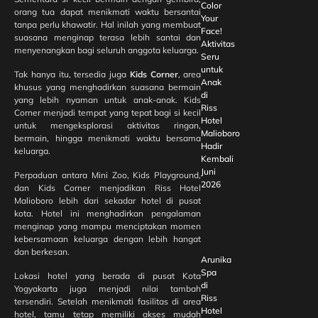
Color
orang tua dapat menikmati waktu bersantai
Your
tanpa perlu khawatir. Hal inilah yang membuat
Face!
suasana menginap terasa lebih santai dan
Aktivitas
menyenangkan bagi seluruh anggota keluarga.
Seru
untuk
Tak hanya itu, tersedia juga
Kids Corner
, area
Anak
khusus yang menghadirkan suasana bermain
di
yang lebih nyaman untuk anak-anak. Kids
Riss
Corner menjadi tempat yang tepat bagi si kecil
Hotel
untuk mengeksplorasi aktivitas ringan,
Malioboro
bermain, hingga menikmati waktu bersama
Hadir
keluarga.
Kembali
Juni
Perpaduan antara Mini Zoo, Kids Playground,
2026
dan Kids Corner menjadikan Riss Hotel
Malioboro lebih dari sekadar hotel di pusat
kota. Hotel ini menghadirkan pengalaman
menginap yang mampu menciptakan momen
kebersamaan keluarga dengan lebih hangat
dan berkesan.
Arunika
Spa
Lokasi hotel yang berada di pusat Kota
di
Yogyakarta juga menjadi nilai tambah
Riss
tersendiri. Setelah menikmati fasilitas di area
Hotel
hotel, tamu tetap memiliki akses mudah