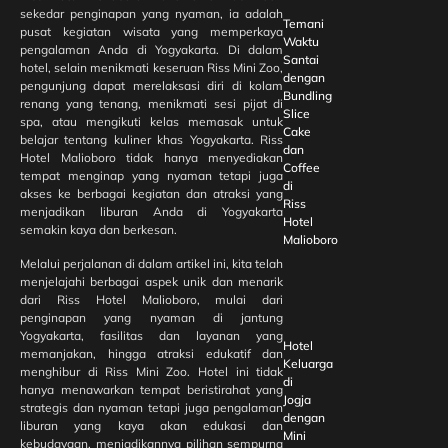
sekedar penginapan yang nyaman, ia adalah
Temani
pusat kegiatan wisata yang memperkaya
Waktu
pengalaman Anda di Yogyakarta. Di dalam
Santai
hotel, selain menikmati keseruan Riss Mini Zoo,
dengan
pengunjung dapat merelaksasi diri di kolam
Bundling
renang yang tenang, menikmati sesi pijat di
Slice
spa, atau mengikuti kelas memasak untuk
Cake
belajar tentang kuliner khas Yogyakarta. Riss
dan
Hotel Malioboro tidak hanya menyediakan
Coffee
tempat menginap yang nyaman tetapi juga
di
akses ke berbagai kegiatan dan atraksi yang
Riss
menjadikan liburan Anda di Yogyakarta
Hotel
semakin kaya dan berkesan.
Malioboro
Melalui perjalanan di dalam artikel ini, kita telah
menjelajahi berbagai aspek unik dan menarik
dari Riss Hotel Malioboro, mulai dari
penginapan yang nyaman di jantung
Yogyakarta, fasilitas dan layanan yang
Hotel
memanjakan, hingga atraksi edukatif dan
Keluarga
menghibur di Riss Mini Zoo. Hotel ini tidak
di
hanya menawarkan tempat beristirahat yang
Jogja
strategis dan nyaman tetapi juga pengalaman
dengan
liburan yang kaya akan edukasi dan
Mini
kebudayaan, menjadikannya pilihan sempurna