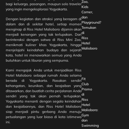
Zoo,
bagi keluarga, pasangan, maupun solo traveler
Kids
yang ingin mengeksplorasi Yogyakarta.
Corner,
dan
Dengan kegiatan dan atraksi yang beragam di
Playground?
dalam dan di sekitar hotel, setiap momen
Temukan
menginap di Riss Hotel Malioboro dijamin akan
di
menjadi kenangan yang tak terlupakan. Dari
Riss
berinteraksi dengan satwa di Riss Mini Zoo,
Hotel
menikmati kuliner khas Yogyakarta, hingga
Malioboro
menjelajahi keindahan budaya dan sejarah
kota, hotel ini menawarkan semua yang Anda
butuhkan untuk liburan yang sempurna.
Kami mengajak Anda untuk menjadikan Riss
Hotel Malioboro sebagai rumah Anda selama
Fit
berada di Yogyakarta. Rasakan sendiri
Club
kehangatan, keunikan, dan keajaiban yang
Promo
ditawarkan, dan buatlah cerita perjalanan Anda
di
sendiri yang tak akan pernah terlupakan.
Riss
Yogyakarta menanti dengan segala keindahan
Hotel
dan keajaibannya, dan Riss Hotel Malioboro
Malioboro:
siap menjadi pintu gerbang Anda menuju
Gym
petualangan yang luar biasa di kota istimewa
dan
ini.
Swimming