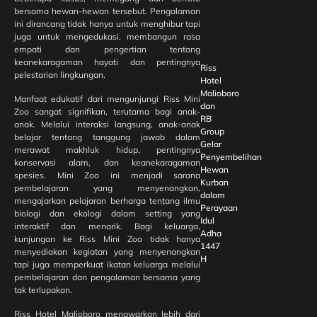
bersama hewan-hewan tersebut. Pengalaman
ini dirancang tidak hanya untuk menghibur tapi
juga untuk mengedukasi, membangun rasa
empati dan pengertian tentang
keanekaragaman hayati dan pentingnya
Riss
pelestarian lingkungan.
Hotel
Malioboro
Manfaat edukatif dari mengunjungi Riss Mini
dan
Zoo sangat signifikan, terutama bagi anak-
RB
anak. Melalui interaksi langsung, anak-anak
Group
belajar tentang tanggung jawab dalam
Gelar
merawat makhluk hidup, pentingnya
Penyembelihan
konservasi alam, dan keanekaragaman
Hewan
spesies. Mini Zoo ini menjadi sarana
Kurban
pembelajaran yang menyenangkan,
dalam
mengajarkan pelajaran berharga tentang ilmu
Perayaan
biologi dan ekologi dalam setting yang
Idul
interaktif dan menarik. Bagi keluarga,
Adha
kunjungan ke Riss Mini Zoo tidak hanya
1447
menyediakan kegiatan yang menyenangkan
H
tapi juga memperkuat ikatan keluarga melalui
pembelajaran dan pengalaman bersama yang
tak terlupakan.
Riss Hotel Malioboro menawarkan lebih dari