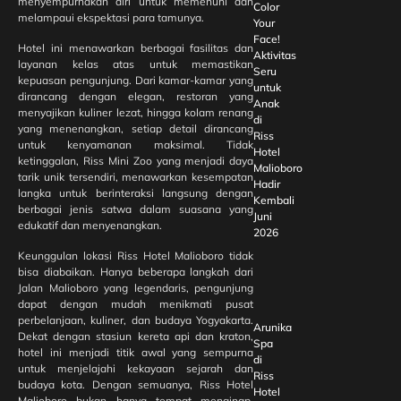
menyempurnakan diri untuk memenuhi dan
Color
melampaui ekspektasi para tamunya.
Your
Face!
Hotel ini menawarkan berbagai fasilitas dan
Aktivitas
layanan kelas atas untuk memastikan
Seru
kepuasan pengunjung. Dari kamar-kamar yang
untuk
dirancang dengan elegan, restoran yang
Anak
menyajikan kuliner lezat, hingga kolam renang
di
yang menenangkan, setiap detail dirancang
Riss
untuk kenyamanan maksimal. Tidak
Hotel
ketinggalan, Riss Mini Zoo yang menjadi daya
Malioboro
tarik unik tersendiri, menawarkan kesempatan
Hadir
langka untuk berinteraksi langsung dengan
Kembali
berbagai jenis satwa dalam suasana yang
Juni
edukatif dan menyenangkan.
2026
Keunggulan lokasi Riss Hotel Malioboro tidak
bisa diabaikan. Hanya beberapa langkah dari
Jalan Malioboro yang legendaris, pengunjung
dapat dengan mudah menikmati pusat
perbelanjaan, kuliner, dan budaya Yogyakarta.
Arunika
Dekat dengan stasiun kereta api dan kraton,
Spa
hotel ini menjadi titik awal yang sempurna
di
untuk menjelajahi kekayaan sejarah dan
Riss
budaya kota. Dengan semuanya, Riss Hotel
Hotel
Malioboro bukan hanya tempat menginap,