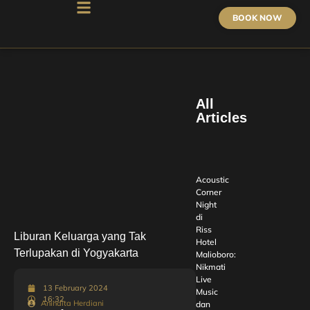
BOOK NOW
All
Articles
Acoustic
Corner
Night
di
Riss
Liburan Keluarga yang Tak
Hotel
Terlupakan di Yogyakarta
Malioboro:
Nikmati
Live
13 February 2024
Music
16:32
Anindita Herdiani
dan