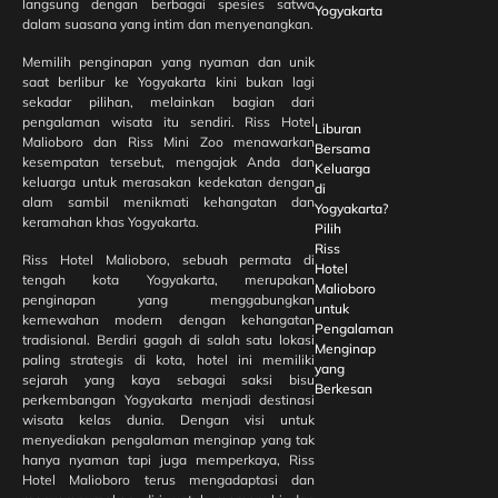
langsung dengan berbagai spesies satwa
Yogyakarta
dalam suasana yang intim dan menyenangkan.
Memilih penginapan yang nyaman dan unik
saat berlibur ke Yogyakarta kini bukan lagi
sekadar pilihan, melainkan bagian dari
pengalaman wisata itu sendiri. Riss Hotel
Liburan
Malioboro dan Riss Mini Zoo menawarkan
Bersama
kesempatan tersebut, mengajak Anda dan
Keluarga
keluarga untuk merasakan kedekatan dengan
di
alam sambil menikmati kehangatan dan
Yogyakarta?
keramahan khas Yogyakarta.
Pilih
Riss
Riss Hotel Malioboro, sebuah permata di
Hotel
tengah kota Yogyakarta, merupakan
Malioboro
penginapan yang menggabungkan
untuk
kemewahan modern dengan kehangatan
Pengalaman
tradisional. Berdiri gagah di salah satu lokasi
Menginap
paling strategis di kota, hotel ini memiliki
yang
sejarah yang kaya sebagai saksi bisu
Berkesan
perkembangan Yogyakarta menjadi destinasi
wisata kelas dunia. Dengan visi untuk
menyediakan pengalaman menginap yang tak
hanya nyaman tapi juga memperkaya, Riss
Hotel Malioboro terus mengadaptasi dan