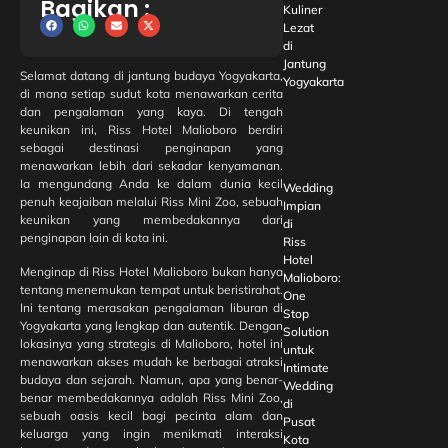
Bagikan :
Kuliner
Lezat
di
Jantung
Selamat datang di jantung budaya Yogyakarta,
Yogyakarta
di mana setiap sudut kota menawarkan cerita
dan pengalaman yang kaya. Di tengah
keunikan ini, Riss Hotel Malioboro berdiri
sebagai destinasi penginapan yang
menawarkan lebih dari sekadar kenyamanan.
Ia mengundang Anda ke dalam dunia kecil
Wedding
penuh keajaiban melalui Riss Mini Zoo, sebuah
Impian
keunikan yang membedakannya dari
di
penginapan lain di kota ini.
Riss
Hotel
Menginap di Riss Hotel Malioboro bukan hanya
Malioboro:
tentang menemukan tempat untuk beristirahat.
One
Ini tentang merasakan pengalaman liburan di
Stop
Yogyakarta yang lengkap dan autentik. Dengan
Solution
lokasinya yang strategis di Malioboro, hotel ini
untuk
menawarkan akses mudah ke berbagai atraksi
Intimate
budaya dan sejarah. Namun, apa yang benar-
Wedding
benar membedakannya adalah Riss Mini Zoo,
di
sebuah oasis kecil bagi pecinta alam dan
Pusat
keluarga yang ingin menikmati interaksi
Kota