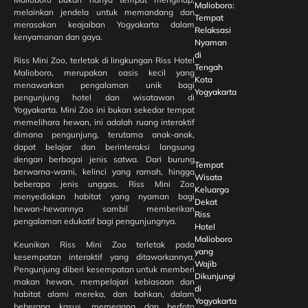
Malioboro:
melainkan jendela untuk memandang dan
Tempat
merasakan keajaiban Yogyakarta dalam
Relaksasi
kenyamanan dan gaya.
Nyaman
di
Riss Mini Zoo, terletak di lingkungan Riss Hotel
Tengah
Malioboro, merupakan oasis kecil yang
Kota
menawarkan pengalaman unik bagi
Yogyakarta
pengunjung hotel dan wisatawan di
Yogyakarta. Mini Zoo ini bukan sekedar tempat
memelihara hewan, ini adalah ruang interaktif
dimana pengunjung, terutama anak-anak,
dapat belajar dan berinteraksi langsung
dengan berbagai jenis satwa. Dari burung
Tempat
berwarna-warni, kelinci yang ramah, hingga
Wisata
beberapa jenis unggas, Riss Mini Zoo
Keluarga
menyediakan habitat yang nyaman bagi
Dekat
hewan-hewannya sambil memberikan
Riss
pengalaman edukatif bagi pengunjungnya.
Hotel
Malioboro
Keunikan Riss Mini Zoo terletak pada
yang
kesempatan interaktif yang ditawarkannya.
Wajib
Pengunjung diberi kesempatan untuk memberi
Dikunjungi
makan hewan, mempelajari kebiasaan dan
di
habitat alami mereka, dan bahkan, dalam
Yogyakarta
beberapa kasus, memegang dan berfoto