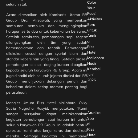
Color
seluruh staf.
Your
Face!
Acara diresmikan oleh Komisaris Utama RB
Aktivitas
Group, Dra. Mirsawati, yang memberikan
Seru
sambutan pembuka dan mengungkapkan
untuk
harapan serta doa untuk keberkahan bersama.
Anak
Setelah sambutan, pemotongan sapi segera
di
dilangsungkan oleh tim yang sudah
Riss
berpengalaman dan terlatih. Pemotongan
Hotel
dilakukan sesuai dengan syariat Islam dan
Malioboro
standar kebersihan yang tinggi. Setelah proses
Hadir
pemotongan selesai, daging kurban dibagikan
Kembali
kepada seluruh karyawan RB Group. Acara ini
Juni
juga dihadiri oleh seluruh jajaran direksi dari RB
2026
Group, menunjukkan dukungan penuh dan
kehadiran dalam setiap momen penting bagi
perusahaan.
Manajer Umum Riss Hotel Malioboro, Okky
Satria Nugraha Rasyid, menyatakan, “Kami
Arunika
sangat bersyukur dapat melaksanakan
Spa
kegiatan pemotongan sapi kurban ini untuk
di
seluruh karyawan RB Group. Ini adalah bentuk
Riss
apresiasi kami atas kerja keras dan dedikasi
Hotel
mereka. Semoga kegiatan ini membawa