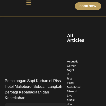
BOOK NOW
All
Articles
Acoustic
Corner
Night
di
Riss
Pemotongan Sapi Kurban di Riss
Hotel
Hotel Malioboro: Sebuah Langkah
Malioboro:
Nikmati
Berbagi Kebahagiaan dan
Live
Keberkahan
Music
dan