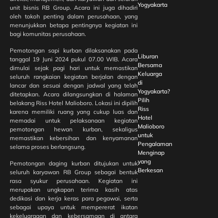
Yogyakarta
unit bisnis RB Group. Acara ini juga dihadiri
oleh tokoh penting dalam perusahaan, yang
menunjukkan betapa pentingnya kegiatan ini
bagi komunitas perusahaan.
Pemotongan sapi kurban dilaksanakan pada
Liburan
tanggal 19 Juni 2024 pukul 07.00 WIB. Acara
Bersama
dimulai sejak pagi hari untuk memastikan
Keluarga
seluruh rangkaian kegiatan berjalan dengan
di
lancar dan sesuai dengan jadwal yang telah
Yogyakarta?
ditetapkan. Acara dilangsungkan di halaman
Pilih
belakang Riss Hotel Malioboro. Lokasi ini dipilih
Riss
karena memiliki ruang yang cukup luas dan
Hotel
memadai untuk pelaksanaan kegiatan
Malioboro
pemotongan hewan kurban, sekaligus
untuk
memastikan kebersihan dan kenyamanan
Pengalaman
selama proses berlangsung.
Menginap
yang
Pemotongan daging kurban ditujukan untuk
Berkesan
seluruh karyawan RB Group sebagai bentuk
rasa syukur perusahaan. Kegiatan ini
merupakan ungkapan terima kasih atas
dedikasi dan kerja keras para pegawai, serta
sebagai upaya untuk mempererat ikatan
kekeluargaan dan kebersamaan di antara