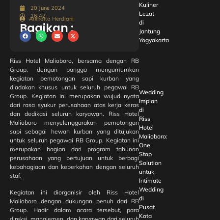
Kuliner
20 June 2024
Lezat
16:42
Anindita Herdiani
di
Bagikan :
Jantung
Yogyakarta
Riss Hotel Malioboro, bersama dengan RB
Group, dengan bangga mengumumkan
kegiatan pemotongan sapi kurban yang
diadakan khusus untuk seluruh pegawai RB
Wedding
Group. Kegiatan ini merupakan wujud nyata
Impian
dari rasa syukur perusahaan atas kerja keras
di
dan dedikasi seluruh karyawan. Riss Hotel
Riss
Malioboro menyelenggarakan pemotongan
Hotel
sapi sebagai hewan kurban yang ditujukan
Malioboro:
untuk seluruh pegawai RB Group. Kegiatan ini
One
merupakan bagian dari program tahunan
Stop
perusahaan yang bertujuan untuk berbagi
Solution
kebahagiaan dan keberkahan dengan seluruh
untuk
staf.
Intimate
Wedding
Kegiatan ini diorganisir oleh Riss Hotel
di
Malioboro dengan dukungan penuh dari RB
Pusat
Group. Hadir dalam acara tersebut, para
Kota
direksi, manajemen, dan karyawan dari seluruh