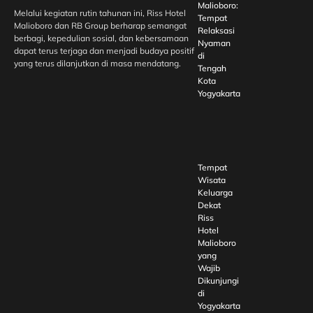
Malioboro:
Melalui kegiatan rutin tahunan ini, Riss Hotel
Tempat
Malioboro dan RB Group berharap semangat
Relaksasi
berbagi, kepedulian sosial, dan kebersamaan
Nyaman
dapat terus terjaga dan menjadi budaya positif
di
yang terus dilanjutkan di masa mendatang.
Tengah
Kota
Yogyakarta
Tempat
Wisata
Keluarga
Dekat
Riss
Hotel
Malioboro
yang
Wajib
Dikunjungi
di
Yogyakarta