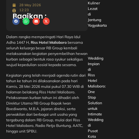
Kuliner
28 May 2026
Lezat
12:23
Bagikan :
di
Jantung
Yogyakarta
Dalam rangka memperingati Hari Raya Idul
Adha 1447 H,
Riss Hotel Malioboro
bersama
seluruh keluarga besar RB Group kembali
melaksanakan kegiatan penyembelihan hewan
Wedding
kurban sebagai bentuk rasa syukur sekaligus
Impian
wujud kepedulian sosial kepada sesama.
di
Riss
Kegiatan yang telah menjadi agenda rutin dari
Hotel
tahun ke tahun ini dilaksanakan pada hari
Malioboro:
Kamis, 28 Mei 2026 mulai pukul 07.30 WIB di
One
halaman belakang Riss Hotel Malioboro.
Stop
Pelaksanaan kurban tahun ini dihadiri oleh
Solution
Direktur Utama RB Group Bapak Iwan
untuk
Boediwanto, M.B.A, jajaran direksi, serta
Intimate
perwakilan dari berbagai unit usaha yang
Wedding
tergabung dalam RB Group, mulai dari Riss
di
Hotel Malioboro, Radio Retjo Buntung, AATC,
Pusat
hingga unit SPBU.
Kota