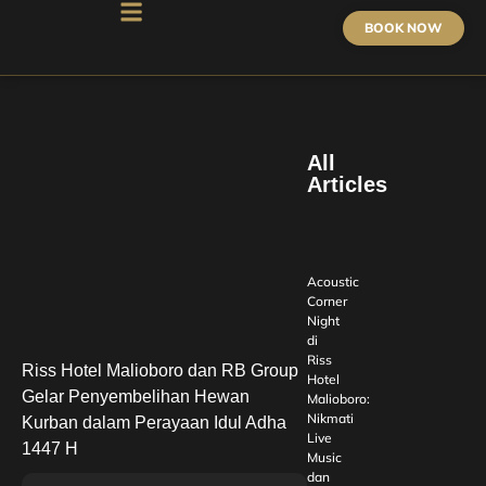
BOOK NOW
All
Articles
Acoustic
Corner
Night
di
Riss
Riss Hotel Malioboro dan RB Group
Hotel
Gelar Penyembelihan Hewan
Malioboro:
Nikmati
Kurban dalam Perayaan Idul Adha
Live
1447 H
Music
dan