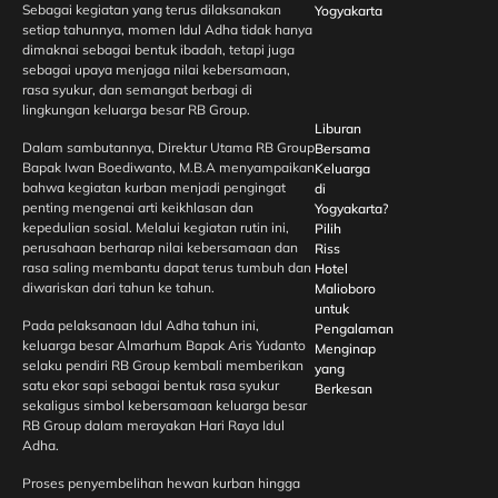
Sebagai kegiatan yang terus dilaksanakan
Yogyakarta
setiap tahunnya, momen Idul Adha tidak hanya
dimaknai sebagai bentuk ibadah, tetapi juga
sebagai upaya menjaga nilai kebersamaan,
rasa syukur, dan semangat berbagi di
lingkungan keluarga besar RB Group.
Liburan
Dalam sambutannya, Direktur Utama RB Group
Bersama
Bapak Iwan Boediwanto, M.B.A menyampaikan
Keluarga
bahwa kegiatan kurban menjadi pengingat
di
penting mengenai arti keikhlasan dan
Yogyakarta?
kepedulian sosial. Melalui kegiatan rutin ini,
Pilih
perusahaan berharap nilai kebersamaan dan
Riss
rasa saling membantu dapat terus tumbuh dan
Hotel
diwariskan dari tahun ke tahun.
Malioboro
untuk
Pada pelaksanaan Idul Adha tahun ini,
Pengalaman
keluarga besar Almarhum Bapak Aris Yudanto
Menginap
selaku pendiri RB Group kembali memberikan
yang
satu ekor sapi sebagai bentuk rasa syukur
Berkesan
sekaligus simbol kebersamaan keluarga besar
RB Group dalam merayakan Hari Raya Idul
Adha.
Proses penyembelihan hewan kurban hingga