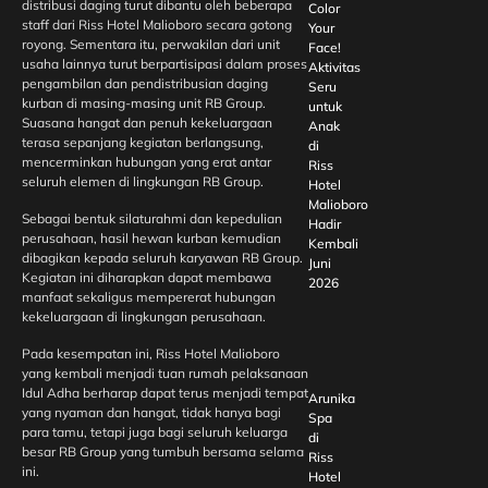
distribusi daging turut dibantu oleh beberapa
Color
staff dari Riss Hotel Malioboro secara gotong
Your
royong. Sementara itu, perwakilan dari unit
Face!
usaha lainnya turut berpartisipasi dalam proses
Aktivitas
pengambilan dan pendistribusian daging
Seru
kurban di masing-masing unit RB Group.
untuk
Suasana hangat dan penuh kekeluargaan
Anak
terasa sepanjang kegiatan berlangsung,
di
mencerminkan hubungan yang erat antar
Riss
seluruh elemen di lingkungan RB Group.
Hotel
Malioboro
Sebagai bentuk silaturahmi dan kepedulian
Hadir
perusahaan, hasil hewan kurban kemudian
Kembali
dibagikan kepada seluruh karyawan RB Group.
Juni
Kegiatan ini diharapkan dapat membawa
2026
manfaat sekaligus mempererat hubungan
kekeluargaan di lingkungan perusahaan.
Pada kesempatan ini, Riss Hotel Malioboro
yang kembali menjadi tuan rumah pelaksanaan
Idul Adha berharap dapat terus menjadi tempat
Arunika
yang nyaman dan hangat, tidak hanya bagi
Spa
para tamu, tetapi juga bagi seluruh keluarga
di
besar RB Group yang tumbuh bersama selama
Riss
ini.
Hotel