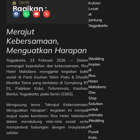
08:08
Kuliner
Bagikan :
Lezat
di
Jantung
Yogyakarta
Merajut
Kebersamaan,
Menguatkan Harapan
Wedding
Yogyakarta, 23 Februari 2026 — Dalam
Impian
semangat kepedulian dan kebersamaan, Riss
di
Hotel Malioboro menggelar kegiatan bakti
Riss
sosial di Panti Asuhan Yatim Piatu & Dhuafa
Hotel
Mustika Tama yang berlokasi di Cemplung RT
Malioboro:
01, Padokan Kidul, Tirtonirmolo, Kasihan,
One
Bantul, Yogyakarta, pada Senin (23/02).
Stop
Solution
Mengusung tema
“Merajut Kebersamaan,
untuk
Menguatkan Harapan”
, kegiatan ini menjadi
Intimate
wujud nyata komitmen Riss Hotel Malioboro
Wedding
dalam mendukung nilai-nilai sosial serta
di
mempererat hubungan dengan masyarakat
Pusat
sekitar.
Kota