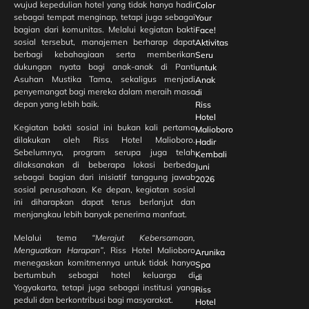
wujud kepedulian hotel yang tidak hanya hadir
Color
sebagai tempat menginap, tetapi juga sebagai
Your
bagian dari komunitas. Melalui kegiatan bakti
Face!
sosial tersebut, manajemen berharap dapat
Aktivitas
berbagi kebahagiaan serta memberikan
Seru
dukungan nyata bagi anak-anak di Panti
untuk
Asuhan Mustika Tama, sekaligus menjadi
Anak
penyemangat bagi mereka dalam meraih masa
di
depan yang lebih baik.
Riss
Hotel
Kegiatan bakti sosial ini bukan kali pertama
Malioboro
dilakukan oleh Riss Hotel Malioboro.
Hadir
Sebelumnya, program serupa juga telah
Kembali
dilaksanakan di beberapa lokasi berbeda
Juni
sebagai bagian dari inisiatif tanggung jawab
2026
sosial perusahaan. Ke depan, kegiatan sosial
ini diharapkan dapat terus berlanjut dan
menjangkau lebih banyak penerima manfaat.
Melalui tema
“Merajut Kebersamaan,
Menguatkan Harapan”
, Riss Hotel Malioboro
Arunika
menegaskan komitmennya untuk tidak hanya
Spa
bertumbuh sebagai hotel keluarga di
di
Yogyakarta, tetapi juga sebagai institusi yang
Riss
peduli dan berkontribusi bagi masyarakat.
Hotel