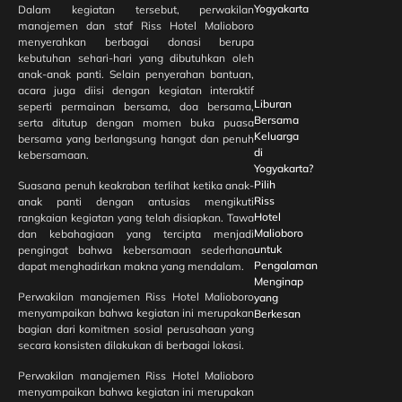
Yogyakarta
Dalam kegiatan tersebut, perwakilan
manajemen dan staf Riss Hotel Malioboro
menyerahkan berbagai donasi berupa
kebutuhan sehari-hari yang dibutuhkan oleh
anak-anak panti. Selain penyerahan bantuan,
acara juga diisi dengan kegiatan interaktif
Liburan
seperti permainan bersama, doa bersama,
Bersama
serta ditutup dengan momen buka puasa
Keluarga
bersama yang berlangsung hangat dan penuh
di
kebersamaan.
Yogyakarta?
Pilih
Suasana penuh keakraban terlihat ketika anak-
Riss
anak panti dengan antusias mengikuti
Hotel
rangkaian kegiatan yang telah disiapkan. Tawa
Malioboro
dan kebahagiaan yang tercipta menjadi
untuk
pengingat bahwa kebersamaan sederhana
Pengalaman
dapat menghadirkan makna yang mendalam.
Menginap
Perwakilan manajemen Riss Hotel Malioboro
yang
menyampaikan bahwa kegiatan ini merupakan
Berkesan
bagian dari komitmen sosial perusahaan yang
secara konsisten dilakukan di berbagai lokasi.
Perwakilan manajemen Riss Hotel Malioboro
menyampaikan bahwa kegiatan ini merupakan