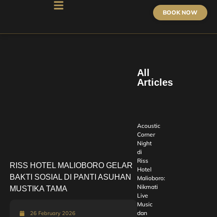
BOOK NOW
All
Articles
Acoustic
Corner
Night
di
Riss
RISS HOTEL MALIOBORO GELAR
Hotel
BAKTI SOSIAL DI PANTI ASUHAN
Malioboro:
Nikmati
MUSTIKA TAMA
Live
Music
dan
26 February 2026