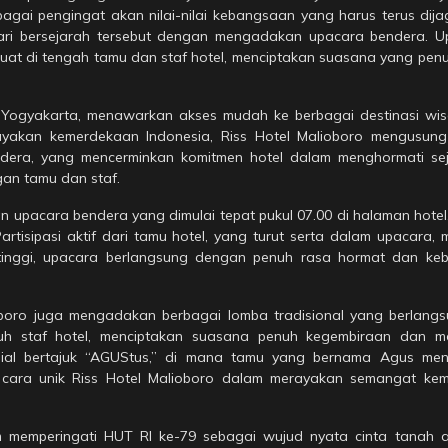
gai pengingat akan nilai-nilai kebangsaan yang harus terus dij
 hari bersejarah tersebut dengan mengadakan upacara bendera. U
uat di tengah tamu dan staf hotel, menciptakan suasana yang pe
a Yogyakarta, menawarkan akses mudah ke berbagai destinasi wis
yakan kemerdekaan Indonesia, Riss Hotel Malioboro mengusung ni
ndera, yang mencerminkan komitmen hotel dalam menghormati se
gan tamu dan staf.
 upacara bendera yang dimulai tepat pukul 07.00 di halaman hotel.
. Partisipasi aktif dari tamu hotel, yang turut serta dalam upacara
tinggi, upacara berlangsung dengan penuh rasa hormat dan ke
oboro juga mengadakan berbagai lomba tradisional yang berlang
ruh staf hotel, menciptakan suasana penuh kegembiraan dan m
esial bertajuk “AGUStus,” di mana tamu yang bernama Agus me
 cara unik Riss Hotel Malioboro dalam merayakan semangat ke
memperingati HUT RI ke-79 sebagai wujud nyata cinta tanah air