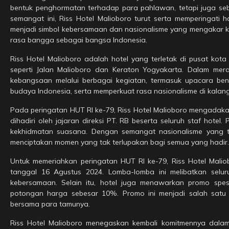
bentuk penghormatan terhadap para pahlawan, tetapi juga seba
semangat ini, Riss Hotel Malioboro turut serta memperingati
menjadi simbol kebersamaan dan nasionalisme yang mengakar k
rasa bangga sebagai bangsa Indonesia.
Riss Hotel Malioboro adalah hotel yang terletak di pusat kot
seperti Jalan Malioboro dan Keraton Yogyakarta. Dalam mera
kebangsaan melalui berbagai kegiatan, termasuk upacara be
budaya Indonesia, serta memperkuat rasa nasionalisme di kalan
Pada peringatan HUT RI ke-79, Riss Hotel Malioboro mengadakan
dihadiri oleh jajaran direksi PT. RB beserta seluruh staf hotel
kekhidmatan suasana. Dengan semangat nasionalisme yang 
menciptakan momen yang tak terlupakan bagi semua yang hadir.
Untuk memeriahkan peringatan HUT RI ke-79, Riss Hotel Mali
tanggal 16 Agustus 2024. Lomba-lomba ini melibatkan selu
kebersamaan. Selain itu, hotel juga menawarkan promo sp
potongan harga sebesar 10%. Promo ini menjadi salah satu
bersama para tamunya.
Riss Hotel Malioboro menegaskan kembali komitmennya dalam 