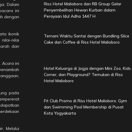
Riss Hotel Malioboro dan RB Group Gelar
aga. Dalam
Penyembelihan Hewan Kurban dalam
pacara ini
Perayaan Idul Adha 1447 H
nuh dengan
ata ikonik
Temani Waktu Santai dengan Bundling Slice
lai-nilai
Cake dan Coffee di Riss Hotel Malioboro
jarah dan
 Acara ini
Hotel Keluarga di Jogja dengan Mini Zoo, Kids
, menambah
Corner, dan Playground? Temukan di Riss
banggaan,
Hotel Malioboro
sung pada
empererat
Fit Club Promo di Riss Hotel Malioboro: Gym
ndapatkan
dan Swimming Pool Membership di Pusat
merdekaan
Kota Yogyakarta
. Melalui