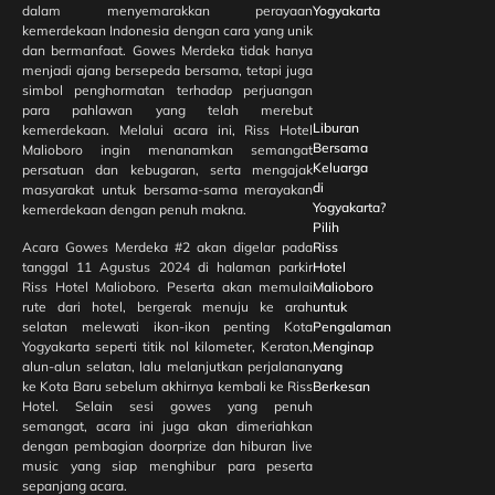
dalam menyemarakkan perayaan
Yogyakarta
kemerdekaan Indonesia dengan cara yang unik
dan bermanfaat. Gowes Merdeka tidak hanya
menjadi ajang bersepeda bersama, tetapi juga
simbol penghormatan terhadap perjuangan
para pahlawan yang telah merebut
Liburan
kemerdekaan. Melalui acara ini, Riss Hotel
Bersama
Malioboro ingin menanamkan semangat
Keluarga
persatuan dan kebugaran, serta mengajak
di
masyarakat untuk bersama-sama merayakan
Yogyakarta?
kemerdekaan dengan penuh makna.
Pilih
Acara Gowes Merdeka #2 akan digelar pada
Riss
tanggal 11 Agustus 2024 di halaman parkir
Hotel
Riss Hotel Malioboro. Peserta akan memulai
Malioboro
rute dari hotel, bergerak menuju ke arah
untuk
selatan melewati ikon-ikon penting Kota
Pengalaman
Yogyakarta seperti titik nol kilometer, Keraton,
Menginap
alun-alun selatan, lalu melanjutkan perjalanan
yang
ke Kota Baru sebelum akhirnya kembali ke Riss
Berkesan
Hotel. Selain sesi gowes yang penuh
semangat, acara ini juga akan dimeriahkan
dengan pembagian doorprize dan hiburan live
music yang siap menghibur para peserta
sepanjang acara.