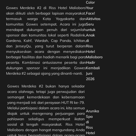
Color
Gowes Merdeka #2 di Riss Hotel Malioboro
Your
akan diikuti oleh berbagai lapisan masyarakat,
Face!
termasuk warga Kota Yogyakarta dan
Aktivitas
komunitas Gowes setempat. Acara ini juga
Seru
mendapat dukungan penuh dari sejumlah
untuk
sponsor dan komunitas lokal seperti Rodalink,
Anak
Gardena, Kahf, Wardah, Cap Panda, Ichitan,
di
dan JerseyQu, yang turut berperan dalam
Riss
menyukseskan acara dengan menyediakan
Hotel
berbagai fasilitas dan hadiah menarik bagi para
Malioboro
peserta. Kombinasi antusiasme peserta dan
Hadir
dukungan sponsor ini menjadikan Gowes
Kembali
Merdeka #2 sebagai ajang yang dinanti-nanti.
Juni
2026
Gowes Merdeka #2 bukan hanya sekadar
acara olahraga, tetapi juga perwujudan dari
semangat kemerdekaan dan kebersamaan
yang menjadi inti dari perayaan HUT RI ke-79.
Melalui partisipasi dalam acara ini, kita semua
Arunika
diajak untuk mengenang perjuangan para
Spa
pahlawan sekaligus memperkuat ikatan
di
sosial di tengah masyarakat. Riss Hotel
Riss
Malioboro dengan hangat mengundang Anda
Hotel
untuk terus berpartisipasi dalam acara-acara