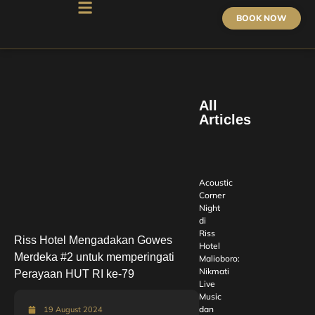
BOOK NOW
All
Articles
Acoustic
Corner
Night
di
Riss
Riss Hotel Mengadakan Gowes
Hotel
Merdeka #2 untuk memperingati
Malioboro:
Nikmati
Perayaan HUT RI ke-79
Live
Music
dan
19 August 2024