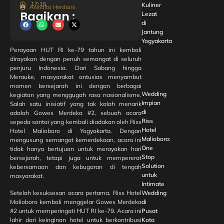
17:15
Kuliner
Anindita Herdiani
Bagikan :
Lezat
di
Jantung
Yogyakarta
Perayaan HUT RI ke-79 tahun ini kembali
dirayakan dengan penuh semangat di seluruh
penjuru Indonesia. Dari Sabang hingga
Merauke, masyarakat antusias menyambut
momen bersejarah ini dengan berbagai
Wedding
kegiatan yang menggugah rasa nasionalisme.
Impian
Salah satu inisiatif yang tak kalah menarik
di
adalah Gowes Merdeka #2, sebuah acara
Riss
sepeda santai yang kembali diadakan oleh Riss
Hotel
Hotel Malioboro di Yogyakarta. Dengan
Malioboro:
mengusung semangat kemerdekaan, acara ini
One
tidak hanya bertujuan untuk merayakan hari
Stop
bersejarah, tetapi juga untuk mempererat
Solution
kebersamaan dan kebugaran di tengah
untuk
masyarakat.
Intimate
Setelah kesuksesan acara pertama, Riss Hotel
Wedding
Malioboro kembali menggelar Gowes Merdeka
di
#2 untuk memperingati HUT RI ke-79. Acara ini
Pusat
lahir dari keinginan hotel untuk berkontribusi
Kota