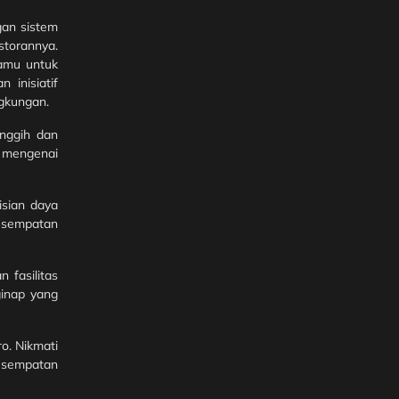
gan sistem
storannya.
tamu untuk
 inisiatif
ngkungan.
anggih dan
n mengenai
sian daya
kesempatan
 fasilitas
ginap yang
. Nikmati
kesempatan