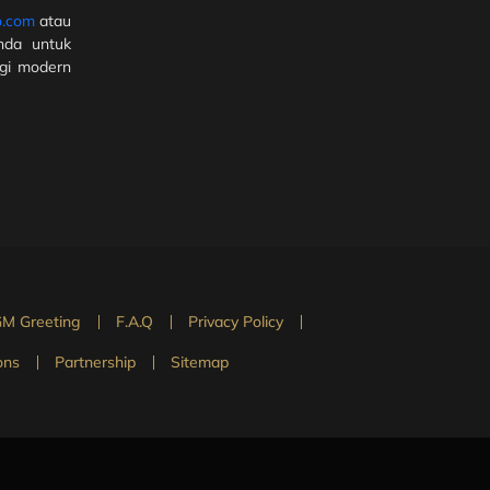
o.com
atau
nda untuk
ogi modern
M Greeting
F.A.Q
Privacy Policy
ons
Partnership
Sitemap