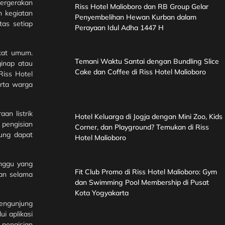
pergerakan
Riss Hotel Malioboro dan RB Group Gelar
n kegiatan
Penyembelihan Hewan Kurban dalam
tas setiap
Perayaan Idul Adha 1447 H
akat umum.
Temani Waktu Santai dengan Bundling Slice
ginap atau
Cake dan Coffee di Riss Hotel Malioboro
Riss Hotel
erta warga
an listrik
Hotel Keluarga di Jogja dengan Mini Zoo, Kids
 pengisian
Corner, dan Playground? Temukan di Riss
jung dapat
Hotel Malioboro
nggu yang
Fit Club Promo di Riss Hotel Malioboro: Gym
an selama
dan Swimming Pool Membership di Pusat
Kota Yogyakarta
Pengunjung
i aplikasi
pengisian