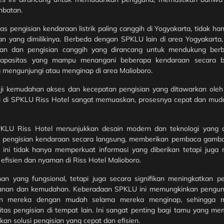
mbatan.
as pengisian kendaraan listrik paling canggih di Yogyakarta, tidak ha
ulan yang dimilikinya. Berbeda dengan SPKLU lain di area Yogyakarta
n dan pengisian canggih yang dirancang untuk mendukung berba
an kapasitas yang mampu menangani beberapa kendaraan secara 
g mengunjungi atau menginap di area Malioboro.
uji kemudahan akses dan kecepatan pengisian yang ditawarkan ole
 di SPKLU Riss Hotel sangat memuaskan, prosesnya cepat dan mud
s SPKLU Riss Hotel menunjukkan desain modern dan teknologi yang 
es pengisian kendaraan secara langsung, memberikan pembaca gamb
deo ini tidak hanya memperkuat informasi yang diberikan tetapi jug
fisien dan nyaman di Riss Hotel Malioboro.
n yang fungsional, tetapi juga secara signifikan meningkatkan 
anan dan kemudahan. Keberadaan SPKLU ini memungkinkan pengun
raan mereka dengan mudah selama mereka menginap, sehingga
as pengisian di tempat lain. Ini sangat penting bagi tamu yang mem
n solusi pengisian yang cepat dan efisien.