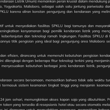
 Kendaraan Listrik Umum) memainkan peran krusial dalam mendukung 
o, Yogyakarta. Malioboro, sebagai salah satu jantung pariwisata da
 SPKLU karena aliran konstan pengunjung dan kendaraan yang melin
atif untuk menyediakan fasilitas SPKLU bagi tamunya dan masyar
meningkatkan kenyamanan bagi pemilik kendaraan listrik yang men
keberlanjutan dan teknologi ramah lingkungan. Fasilitas SPKLU di 
nnya titik pengisian yang ideal bagi pengunjung area Malioboro s
an efisien, dirancang untuk memenuhi kebutuhan pengisian kendara
ni dilengkapi dengan beberapa fitur teknologi terkini yang menjamin
enyesuaikan kebutuhan berbagai jenis kendaraan listrik, pengun
endaraan secara bersamaan, memastikan bahwa tidak ada waktu tu
i termasuk sistem keamanan tingkat tinggi yang menjamin keaman
 24 jam sehari, memungkinkan akses kapan saja yang dibutuhkan. 
oken yang tersedia di resepsionis hotel atau secara otomatis melalu
ses ini dirancang untuk memudahkan pengguna, memastikan bahwa 