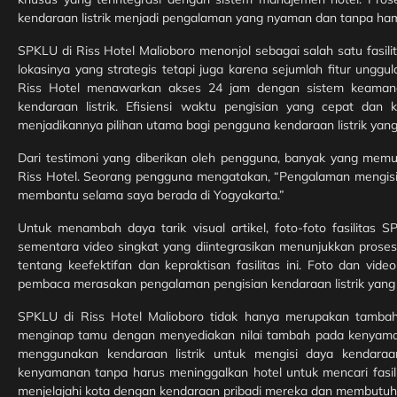
kendaraan listrik menjadi pengalaman yang nyaman dan tanpa ha
SPKLU di Riss Hotel Malioboro menonjol sebagai salah satu fasilit
lokasinya yang strategis tetapi juga karena sejumlah fitur ungg
Riss Hotel menawarkan akses 24 jam dengan sistem keamana
kendaraan listrik. Efisiensi waktu pengisian yang cepat d
menjadikannya pilihan utama bagi pengguna kendaraan listrik yan
Dari testimoni yang diberikan oleh pengguna, banyak yang mem
Riss Hotel. Seorang pengguna mengatakan, “Pengalaman mengisi
membantu selama saya berada di Yogyakarta.”
Untuk menambah daya tarik visual artikel, foto-foto fasilita
sementara video singkat yang diintegrasikan menunjukkan pros
tentang keefektifan dan kepraktisan fasilitas ini. Foto dan vi
pembaca merasakan pengalaman pengisian kendaraan listrik yang e
SPKLU di Riss Hotel Malioboro tidak hanya merupakan tambaha
menginap tamu dengan menyediakan nilai tambah pada kenyam
menggunakan kendaraan listrik untuk mengisi daya kenda
kenyamanan tanpa harus meninggalkan hotel untuk mencari fasilit
menjelajahi kota dengan kendaraan pribadi mereka dan membutuhka