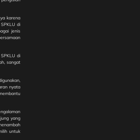
nya karena
, SPKLU di
gai jenis
bersamaan
h SPKLU di
ah, sangat
digunakan,
aran nyata
a membantu
pengalaman
jung yang
 menambah
ilih untuk