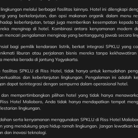
gkungan melalui berbagai fasilitas lainnya. Hotel ini dilengkapi den
rgi yang berkelanjutan, dan opsi makanan organik dalam menu re
 terhadap keberlanjutan, tetapi juga memberikan kesempatan kepada 
reka menginap di hotel. Kombinasi antara kenyamanan modern dan
 dan mencari pengalaman menginap yang bertanggung jawab secara li
al bagi pemilik kendaraan listrik, berkat integrasi SPKLU yang c
ikmati liburan atau perjalanan bisnis mereka tanpa kekhawatira
mereka berada di jantung Yogyakarta.
silitas SPKLU di Riss Hotel, tidak hanya untuk kemudahan pengi
erkualitas dan keberlanjutan lingkungan. Pengalaman ini adalah 
n dapat terintegrasi dengan sempurna dalam operasional hotel.
 dan mempertimbangkan pilihan hotel yang tidak hanya menawarkan
h Riss Hotel Malioboro, Anda tidak hanya mendapatkan tempat men
lestarian lingkungan.
han serta kenyamanan menggunakan SPKLU di Riss Hotel Malioboro
ern yang mendukung gaya hidup ramah lingkungan. Jangan lewatkan 
n dan inovasi teknologi.