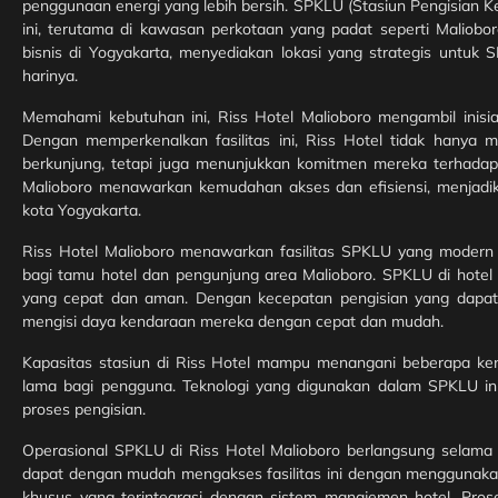
penggunaan energi yang lebih bersih. SPKLU (Stasiun Pengisian
ini, terutama di kawasan perkotaan yang padat seperti Maliobor
bisnis di Yogyakarta, menyediakan lokasi yang strategis untuk
harinya.
Memahami kebutuhan ini, Riss Hotel Malioboro mengambil inisi
Dengan memperkenalkan fasilitas ini, Riss Hotel tidak hanya 
berkunjung, tetapi juga menunjukkan komitmen mereka terhadap 
Malioboro menawarkan kemudahan akses dan efisiensi, menjadika
kota Yogyakarta.
Riss Hotel Malioboro menawarkan fasilitas SPKLU yang modern d
bagi tamu hotel dan pengunjung area Malioboro. SPKLU di hotel i
yang cepat dan aman. Dengan kecepatan pengisian yang dapat m
mengisi daya kendaraan mereka dengan cepat dan mudah.
Kapasitas stasiun di Riss Hotel mampu menangani beberapa k
lama bagi pengguna. Teknologi yang digunakan dalam SPKLU in
proses pengisian.
Operasional SPKLU di Riss Hotel Malioboro berlangsung selama
dapat dengan mudah mengakses fasilitas ini dengan menggunakan t
khusus yang terintegrasi dengan sistem manajemen hotel. Pro