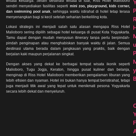
wisata keluarga. Selain destinasi wisata di luar, Riss Hotel Malioboro
sendiri menyediakan fasilitas seperti
mini zoo, playground, kids corner,
P
dan swimming pool anak
, sehingga waktu istirahat di hotel tetap terasa
menyenangkan bagi si kecil setelah seharian berkeliling kota.
R
H
Lokasi strategis ini menjadi salah satu alasan mengapa Riss Hotel
Malioboro sering dipilih sebagai hotel keluarga di pusat Kota Yogyakarta.
Tamu dapat dengan mudah menyusun itinerary tanpa perlu berpindah-
pindah penginapan atau menghabiskan banyak waktu di jalan. Semua
destinasi utama berada dalam jangkauan yang praktis, baik dengan
berjalan kaki maupun perjalanan singkat.
Dengan akses yang dekat ke berbagai tempat wisata ikonik seperti
Malioboro, Tugu Jogja, Keraton, hingga pusat kuliner dan belanja,
menginap di Riss Hotel Malioboro memberikan pengalaman liburan yang
lebih efisien dan nyaman. Hotel ini bukan hanya tempat beristirahat, tetapi
juga menjadi titik awal yang tepat untuk menikmati pesona Yogyakarta
secara lebih dekat dan menyeluruh.
C
F
A