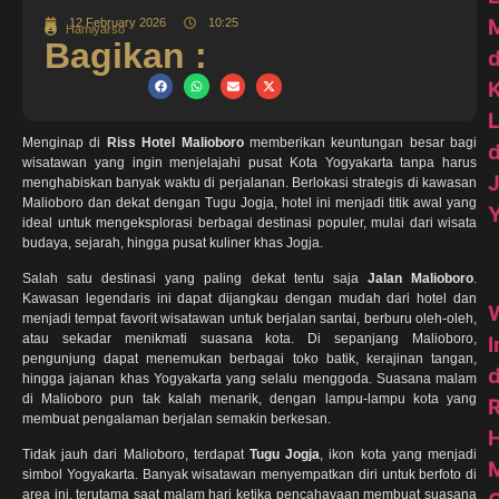
12 February 2026
10:25
Hamiyarso
Bagikan :
K
Menginap di
Riss Hotel Malioboro
memberikan keuntungan besar bagi
d
wisatawan yang ingin menjelajahi pusat Kota Yogyakarta tanpa harus
menghabiskan banyak waktu di perjalanan. Berlokasi strategis di kawasan
Malioboro dan dekat dengan Tugu Jogja, hotel ini menjadi titik awal yang
ideal untuk mengeksplorasi berbagai destinasi populer, mulai dari wisata
budaya, sejarah, hingga pusat kuliner khas Jogja.
Salah satu destinasi yang paling dekat tentu saja
Jalan Malioboro
.
Kawasan legendaris ini dapat dijangkau dengan mudah dari hotel dan
menjadi tempat favorit wisatawan untuk berjalan santai, berburu oleh-oleh,
atau sekadar menikmati suasana kota. Di sepanjang Malioboro,
pengunjung dapat menemukan berbagai toko batik, kerajinan tangan,
d
hingga jajanan khas Yogyakarta yang selalu menggoda. Suasana malam
di Malioboro pun tak kalah menarik, dengan lampu-lampu kota yang
R
membuat pengalaman berjalan semakin berkesan.
H
Tidak jauh dari Malioboro, terdapat
Tugu Jogja
, ikon kota yang menjadi
M
simbol Yogyakarta. Banyak wisatawan menyempatkan diri untuk berfoto di
area ini, terutama saat malam hari ketika pencahayaan membuat suasana