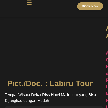
BOOK NOW
N
d
R
Pict./Doc. : Labiru Tour
H
M
Tempat Wisata Dekat Riss Hotel Malioboro yang Bisa
N
Dijangkau dengan Mudah
L