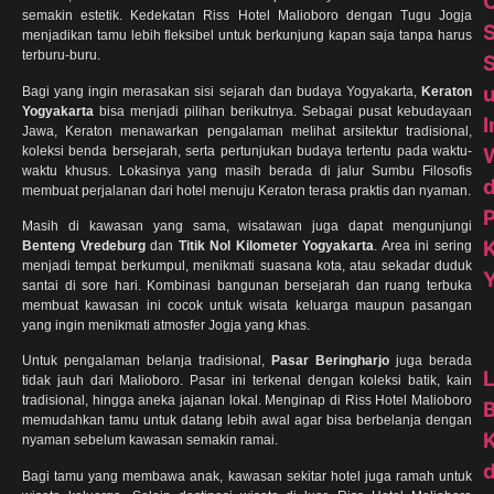
semakin estetik. Kedekatan Riss Hotel Malioboro dengan Tugu Jogja
menjadikan tamu lebih fleksibel untuk berkunjung kapan saja tanpa harus
terburu-buru.
S
Bagi yang ingin merasakan sisi sejarah dan budaya Yogyakarta,
Keraton
Yogyakarta
bisa menjadi pilihan berikutnya. Sebagai pusat kebudayaan
I
Jawa, Keraton menawarkan pengalaman melihat arsitektur tradisional,
koleksi benda bersejarah, serta pertunjukan budaya tertentu pada waktu-
waktu khusus. Lokasinya yang masih berada di jalur Sumbu Filosofis
d
membuat perjalanan dari hotel menuju Keraton terasa praktis dan nyaman.
Masih di kawasan yang sama, wisatawan juga dapat mengunjungi
Benteng Vredeburg
dan
Titik Nol Kilometer Yogyakarta
. Area ini sering
menjadi tempat berkumpul, menikmati suasana kota, atau sekadar duduk
santai di sore hari. Kombinasi bangunan bersejarah dan ruang terbuka
membuat kawasan ini cocok untuk wisata keluarga maupun pasangan
yang ingin menikmati atmosfer Jogja yang khas.
Untuk pengalaman belanja tradisional,
Pasar Beringharjo
juga berada
tidak jauh dari Malioboro. Pasar ini terkenal dengan koleksi batik, kain
tradisional, hingga aneka jajanan lokal. Menginap di Riss Hotel Malioboro
memudahkan tamu untuk datang lebih awal agar bisa berbelanja dengan
nyaman sebelum kawasan semakin ramai.
d
Bagi tamu yang membawa anak, kawasan sekitar hotel juga ramah untuk