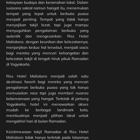
kekayaan budaya dan keramahan lokal. Dalam
Wedding
suasana sakral namun hangat itu, menemukan
Impian di
tempat yang tepat untuk berbuka puasa
Riss Hotel
menjadi penting. Tempat yang tidak hanya
Malioboro:
menyajikan takjil lezat, tapi juga mampu
One Stop
menyuguhkan pengalaman berbuka yang
Solution
autentik dan mengesankan. Riss Hotel
untuk
Malioboro, dengan keunikan dan kelezatannya,
Intimate
menjanjikan kedua hal tersebut, menjadi oasis
Wedding
bagi mereka yang mencari kehangatan dan
di Pusat
kelezatan takjil di tengah hiruk pikuk Ramadan
Kota
di Yogyakarta.
Yogyakarta
Riss Hotel Malioboro menjadi salah satu
destinasi favorit bagi mereka yang mencari
Liburan
pengalaman berbuka puasa yang tak hanya
Bersama
memuaskan rasa tapi juga memberi nuansa
Keluarga di
kebersamaan yang hangat. Terletak di jantung
Yogyakarta?
Yogyakarta, hotel ini menawarkan akses
Pilih Riss
mudah ke berbagai landmark kota,
Hotel
membuatnya menjadi pilihan ideal untuk
Malioboro
mengakhiri hari di bulan Ramadan.
untuk
Pengalaman
Keistimewaan takjil Ramadan di Riss Hotel
Menginap
Malioboro tidak hanya terletak pada lokasinya