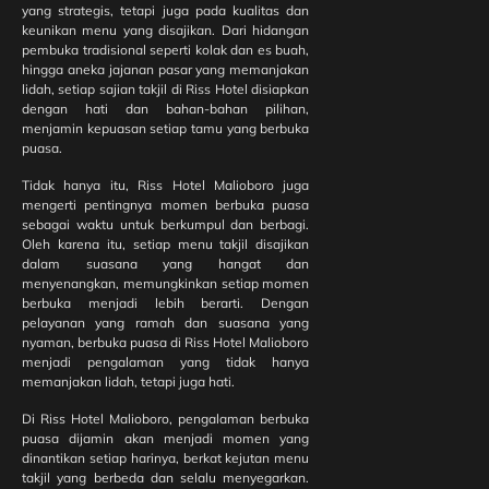
yang
yang strategis, tetapi juga pada kualitas dan
Berkesan
keunikan menu yang disajikan. Dari hidangan
pembuka tradisional seperti kolak dan es buah,
hingga aneka jajanan pasar yang memanjakan
lidah, setiap sajian takjil di Riss Hotel disiapkan
Color
dengan hati dan bahan-bahan pilihan,
Your
menjamin kepuasan setiap tamu yang berbuka
Face!
puasa.
Aktivitas
Seru
Tidak hanya itu, Riss Hotel Malioboro juga
untuk
mengerti pentingnya momen berbuka puasa
Anak di
sebagai waktu untuk berkumpul dan berbagi.
Riss
Oleh karena itu, setiap menu takjil disajikan
Hotel
dalam suasana yang hangat dan
Malioboro
menyenangkan, memungkinkan setiap momen
Hadir
berbuka menjadi lebih berarti. Dengan
Kembali
pelayanan yang ramah dan suasana yang
Juni 2026
nyaman, berbuka puasa di Riss Hotel Malioboro
menjadi pengalaman yang tidak hanya
memanjakan lidah, tetapi juga hati.
Arunika
Spa di Riss
Di Riss Hotel Malioboro, pengalaman berbuka
Hotel
puasa dijamin akan menjadi momen yang
Malioboro:
dinantikan setiap harinya, berkat kejutan menu
Tempat
takjil yang berbeda dan selalu menyegarkan.
Relaksasi