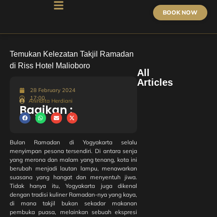
BOOK NOW
Temukan Kelezatan Takjil Ramadan
di Riss Hotel Malioboro
All
Articles
28 February 2024
17:00
Anindita Herdiani
Acoustic
Bagikan :
Corner
Night di
Riss Hotel
Malioboro:
Bulan Ramadan di Yogyakarta selalu
Nikmati
menyimpan pesona tersendiri. Di antara senja
Live Music
yang merona dan malam yang tenang, kota ini
dan
berubah menjadi lautan lampu, menawarkan
Kuliner
suasana yang hangat dan menyentuh jiwa.
Lezat di
Tidak hanya itu, Yogyakarta juga dikenal
Jantung
dengan tradisi kuliner Ramadan-nya yang kaya,
Yogyakarta
di mana takjil bukan sekadar makanan
pembuka puasa, melainkan sebuah ekspresi