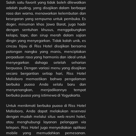
Salah satu favorit yang tidak boleh dilewatkan
Nyaman di
adalah puding, yang disajikan dalam berbagai
Tengah
rasa dan warna, menawarkan kelembutan dan
Kota
kesegaran yang sempurna untuk pembuka. Es
Yogyakarta
doger, minuman khas Jawa Barat, juga hadir
dengan sentuhan khusus, menggabungkan
kelapa, tape, dan sirup merah dalam sajian
Tempat
dingin yang menyegarkan. Tidak kalah unik, es
Wisata
cincau hijau di Riss Hotel disajikan bersama
Keluarga
potongan nangka yang manis, menciptakan
Dekat Riss
perpaduan rasa yang harmonis dan ideal untuk
Hotel
menyegarkan dahaga setelah seharian
Malioboro
berpuasa. Dengan variasi menu yang disajikan
yang
secara bergantian setiap hari, Riss Hotel
Wajib
Malioboro memastikan bahwa pengalaman
Dikunjungi
berbuka puasa Anda selalu baru dan
di
menyenangkan, menjadikannya tempat
Yogyakarta
berbuka puasa yang istimewa di Yogyakarta.
Untuk menikmati berbuka puasa di Riss Hotel
Malioboro, Anda dapat melakukan reservasi
Riss Hotel
dengan mudah melalui situs web resmi hotel,
Malioboro dan
atau menghubungi layanan pelanggan via
RB Group Gelar
telepon. Riss Hotel juga menyediakan aplikasi
Penyembelihan
mobile yang memudahkan pemesanan.
Hewan Kurban