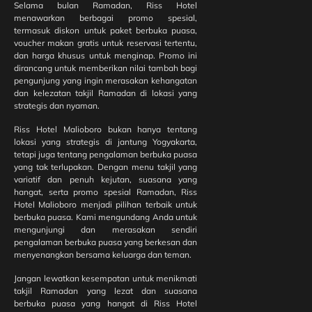
Selama bulan Ramadan, Riss Hotel
dalam
menawarkan berbagai promo spesial,
Perayaan Idul
termasuk diskon untuk paket berbuka puasa,
Adha 1447 H
voucher makan gratis untuk reservasi tertentu,
dan harga khusus untuk menginap. Promo ini
dirancang untuk memberikan nilai tambah bagi
Temani
pengunjung yang ingin merasakan kehangatan
Waktu
dan kelezatan takjil Ramadan di lokasi yang
Santai
strategis dan nyaman.
dengan
Bundling
Riss Hotel Malioboro bukan hanya tentang
Slice
lokasi yang strategis di jantung Yogyakarta,
Cake dan
tetapi juga tentang pengalaman berbuka puasa
Coffee di
yang tak terlupakan. Dengan menu takjil yang
Riss
variatif dan penuh kejutan, suasana yang
Hotel
hangat, serta promo spesial Ramadan, Riss
Malioboro
Hotel Malioboro menjadi pilihan terbaik untuk
berbuka puasa. Kami mengundang Anda untuk
mengunjungi dan merasakan sendiri
Hotel
pengalaman berbuka puasa yang berkesan dan
Keluarga di
menyenangkan bersama keluarga dan teman.
Jogja
dengan Mini
Jangan lewatkan kesempatan untuk menikmati
Zoo, Kids
takjil Ramadan yang lezat dan suasana
Corner, dan
berbuka puasa yang hangat di Riss Hotel