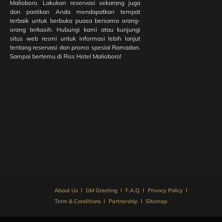
Playground?
Malioboro. Lakukan reservasi sekarang juga
Temukan di
dan pastikan Anda mendapatkan tempat
Riss Hotel
terbaik untuk berbuka puasa bersama orang-
Malioboro
orang terkasih. Hubungi kami atau kunjungi
situs web resmi untuk informasi lebih lanjut
tentang reservasi dan promo spesial Ramadan.
Sampai bertemu di Riss Hotel Malioboro!
Fit Club
Promo di
Riss Hotel
Malioboro:
Gym dan
Swimming
Pool
Membership
di Pusat
Kota
Yogyakarta
About Us
GM Greeting
F.A.Q
Privacy Policy
Term & Conditions
Partnership
Sitemap